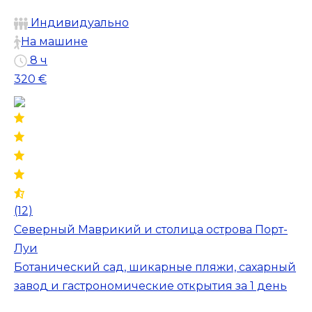
Индивидуально
На машине
8 ч
320 €
(12)
Северный Маврикий и столица острова Порт-
Луи
Ботанический сад, шикарные пляжи, сахарный
завод и гастрономические открытия за 1 день