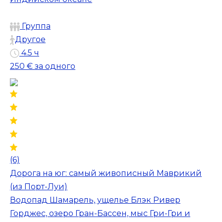
Группа
Другое
4.5 ч
250 €
за одного
(6)
Дорога на юг: самый живописный Маврикий
(из Порт-Луи)
Водопад Шамарель, ущелье Блэк Ривер
Горджес, озеро Гран-Бассен, мыс Гри-Гри и