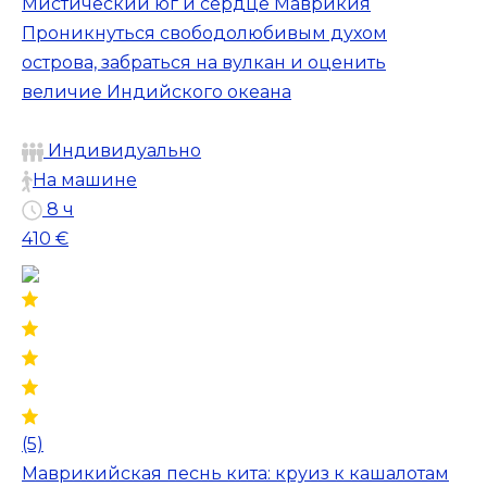
Мистический юг и сердце Маврикия
Проникнуться свободолюбивым духом
острова, забраться на вулкан и оценить
величие Индийского океана
Индивидуально
На машине
8 ч
410 €
(5)
Маврикийская песнь кита: круиз к кашалотам