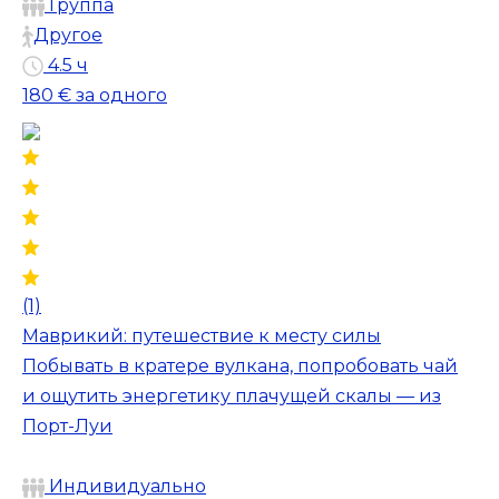
Группа
Другое
4.5 ч
180 €
за одного
(1)
Маврикий: путешествие к месту силы
Побывать в кратере вулкана, попробовать чай
и ощутить энергетику плачущей скалы — из
Порт-Луи
Индивидуально