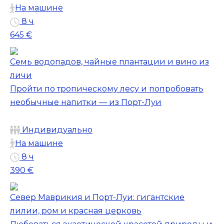
На машине
8 ч
645 €
Семь водопадов, чайные плантации и вино из
личи
Пройти по тропическому лесу и попробовать
необычные напитки — из Порт-Луи
Индивидуально
На машине
8 ч
390 €
Север Маврикия и Порт-Луи: гигантские
лилии, ром и красная церковь