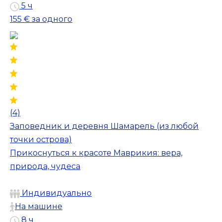
5 ч
155 €
за одного
(4)
Заповедник и деревня Шамарель (из любой
точки острова)
Прикоснуться к красоте Маврикия: вера,
природа, чудеса
Индивидуально
На машине
8 ч