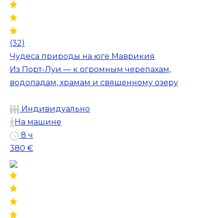
(32)
Чудеса природы на юге Маврикия
Из Порт-Луи — к огромным черепахам,
водопадам, храмам и священному озеру
Индивидуально
На машине
8 ч
380 €