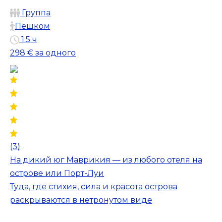
Группа
Пешком
1.5 ч
298 €
за одного
(3)
На дикий юг Маврикия — из любого отеля на
острове или Порт-Луи
Туда, где стихия, сила и красота острова
раскрываются в нетронутом виде