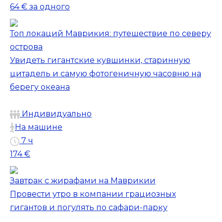
64 €
за одного
Топ локаций Маврикия: путешествие по северу
острова
Увидеть гигантские кувшинки, старинную
цитадель и самую фотогеничную часовню на
берегу океана
Индивидуально
На машине
7 ч
174 €
Завтрак с жирафами на Маврикии
Провести утро в компании грациозных
гигантов и погулять по сафари-парку